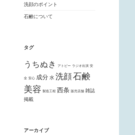
洗顔のポイント
石鹸について
タグ
うちぬき
アトピー
ラジオ出演
安
石鹸
洗顔
成分
水
全
安心
美容
西条
雑誌
製造工程
販売店舗
掲載
アーカイブ