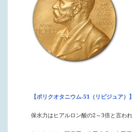
【ポリクオタニウム‐51（リピジュア）
保水力はヒアルロン酸の2～3倍と言わ